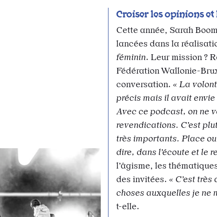
Croiser les opinions et
Cette année, Sarah Boom
lancées dans la réalisat
féminin
. Leur mission ? 
Fédération Wallonie-Brux
conversation.
« La volont
précis mais il avait envie
Avec ce podcast, on ne vo
revendications. C’est plu
très importants. Place ou
dire, dans l’écoute et le r
l’âgisme, les thématique
des invitées.
« C’est très
choses auxquelles je ne m
t-elle.