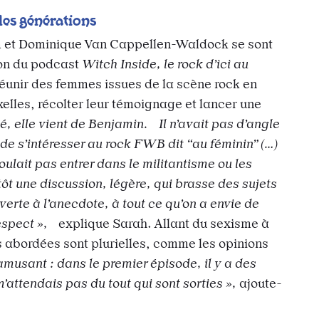
 les générations
 et Dominique Van Cappellen-Waldock se sont
ion du podcast
Witch Inside, le rock d’ici au
Réunir des femmes issues de la scène rock en
elles, récolter leur témoignage et lancer une
é, elle vient de Benjamin. Il n’avait pas d’angle
 de s’intéresser au rock FWB dit “au féminin” (…)
ulait pas entrer dans le militantisme ou les
tôt une discussion, légère, qui brasse des sujets
verte à l’anecdote, à tout ce qu’on a envie de
espect »,
explique Sarah. Allant du sexisme à
s abordées sont plurielles, comme les opinions
 amusant : dans le premier épisode, il y a des
’attendais pas du tout qui sont sorties »,
ajoute-