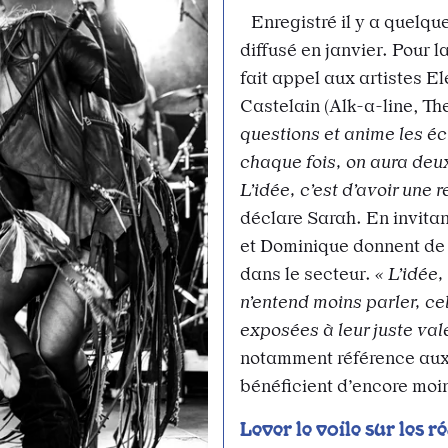
Enregistré il y a quelqu
diffusé en janvier. Pour 
fait appel aux artistes E
Castelain (Alk-a-line, Th
questions et anime les éc
chaque fois, on aura deux
L’idée, c’est d’avoir une 
déclare Sarah. En invita
et Dominique donnent de l
dans le secteur.
« L’idée,
n’entend moins parler, cel
exposées à leur juste va
notamment référence aux 
bénéficient d’encore moi
Lever le voile sur les r