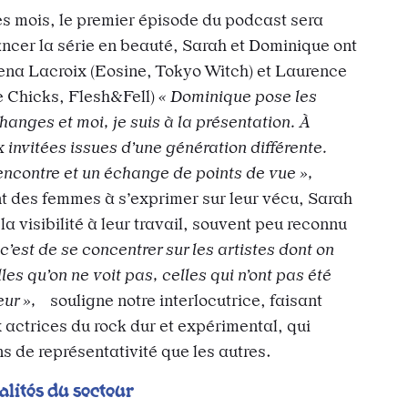
es mois, le premier épisode du podcast sera
lancer la série en beauté, Sarah et Dominique ont
lena Lacroix (Eosine, Tokyo Witch) et Laurence
e Chicks, Flesh&Fell)
« Dominique pose les
hanges et moi, je suis à la présentation. À
 invitées issues d’une génération différente.
rencontre et un échange de points de vue »,
nt des femmes à s’exprimer sur leur vécu, Sarah
a visibilité à leur travail, souvent peu reconnu
 c’est de se concentrer sur les artistes dont on
les qu’on ne voit pas, celles qui n’ont pas été
leur »,
souligne notre interlocutrice, faisant
actrices du rock dur et expérimental, qui
ns de représentativité que les autres.
éalités du secteur