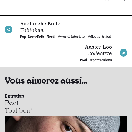
Avalanche Kaito
Talitakum
Pop•Rock•Folk
Trad
#world·futuriste #électro·tribal
Auster Loo
Collective
Trad
#percussions
Vous aimerez aussi…
Entretien
Peet
Tout bon!