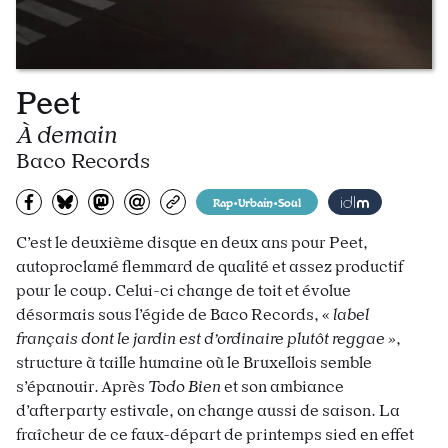
Peet
À demain
Baco Records
Partagez sur Facebook
Partager sur Bluesky
Partager sur Mastodon
Partagez par e-mail
Copiez l’url
Rap•Urbain•Soul
C’est le deuxième disque en deux ans pour Peet,
autoproclamé flemmard de qualité et assez productif
pour le coup. Celui-ci change de toit et évolue
désormais sous l’égide de Baco Records, «
label
français dont le jardin est d’ordinaire plutôt reggae »
,
structure à taille humaine où le Bruxellois semble
s’épanouir. Après
Todo Bien
et son ambiance
d’afterparty estivale, on change aussi de saison. La
fraîcheur de ce faux-départ de printemps sied en effet