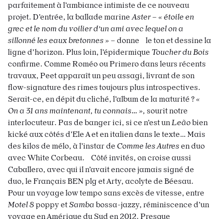
parfaitement à l’ambiance intimiste de ce nouveau
projet. D’entrée, la ballade marine
Aster
–
« étoile en
grec et le nom du voilier d’un ami avec lequel on a
sillonné les eaux bretonnes »
– donne le ton et dessine la
ligne d’horizon. Plus loin, l’épidermique
Toucher du Bois
confirme. Comme Roméo ou Primero dans leurs récents
travaux, Peet apparaît un peu assagi, livrant de son
flow-signature des rimes toujours plus introspectives.
Serait-ce, en dépit du cliché, l’album de la maturité ?
«
On a 31 ans maintenant, tu connais… »,
sourit notre
interlocuteur. Pas de banger ici, si ce n’est un
Leão
bien
kické aux côtés d’Ele A et en italien dans le texte… Mais
des kilos de mélo, à l’instar de
Comme les Autres
en duo
avec White Corbeau. Côté invités, on croise aussi
Caballero, avec qui il n’avait encore jamais signé de
duo, le Français BEN plg et Arty, acolyte de Béesau.
Pour un voyage low tempo sans excès de vitesse, entre
Motel 8
poppy et
Samba
bossa-jazzy, réminiscence d’un
voyage en Amérique du Sud en 2012. Presque