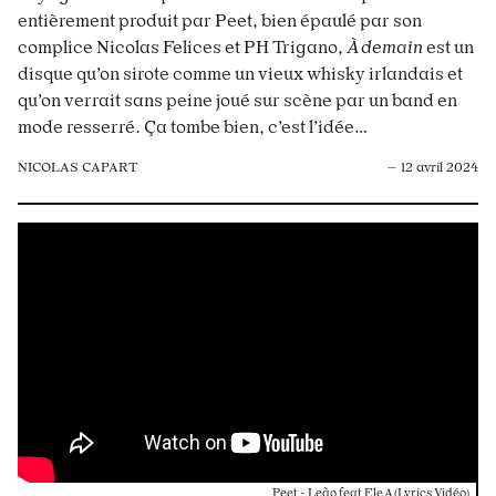
entièrement produit par Peet, bien épaulé par son
complice Nicolas Felices et PH Trigano,
À demain
est un
disque qu’on sirote comme un vieux whisky irlandais et
qu’on verrait sans peine joué sur scène par un band en
mode resserré. Ça tombe bien, c’est l’idée…
NICOLAS CAPART
— 12 avril 2024
Peet - Leão feat Ele A (Lyrics Vidéo)