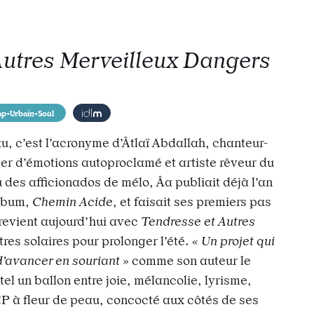
Autres Merveilleux Dangers
todon
r e-mail
 l’url
ap•Urbain•Soul
u, c’est l’acronyme d’Âtlaï Abdallah, chan
teur-
ler
d’émotions autoproclamé et artiste rêveur du
 des afficionados de mélo, Âa publiait déjà l’an
album,
Chemin Acide
, et faisait ses premiers pas
 revient aujourd’hui avec
Tendresse
et Autres
itres
solaires
pour
prolonger
l’été.
« Un projet qui
d’avancer en souriant »
comme son auteur le
r tel un ballon entre joie, mélancolie, lyrisme,
EP à fleur de peau, concocté aux côtés de ses