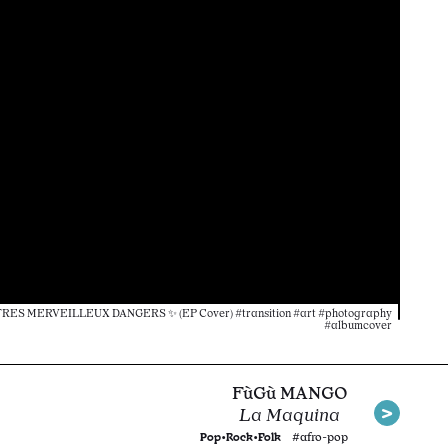
ES MERVEILLEUX DANGERS ✨ (EP Cover) #transition #art #photography
#albumcover
FùGù MANGO
La Maquina
Pop•Rock•Folk
#afro-pop