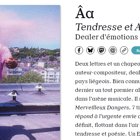
Âa
Tendresse et 
Dealer d’émotions
Partagez sur Facebook
Partager sur Bluesky
Partager sur Mas
Partagez pa
Copiez
R
Deux lettres et un chapea
auteur-compositeur,
dea
pays liégeois. Bien connu
dernier un tout premier 
dans l’arène musicale.
Il
Merveilleux Dangers,
7
t
répond à l’urgente envie 
définit, flottant dans l’ai
tendresse et poésie. Un 