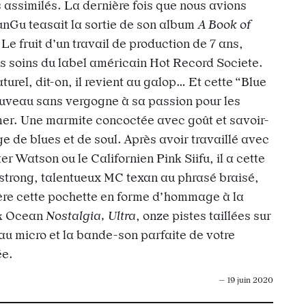
s assimilés. La dernière fois que nous avions
unGu teasait la sortie de son album
A Book of
 Le fruit d’un travail de production de 7 ans,
ns soins du label américain Hot Record Societe.
turel, dit-on, il revient au galop… Et cette “Blue
ouveau sans vergogne à sa passion pour les
mer. Une marmite concoctée avec goût et savoir-
ge de blues et de soul. Après avoir travaillé avec
er Watson ou le Californien Pink Siifu, il a cette
mstrong, talentueux MC texan au phrasé braisé,
ière cette pochette en forme d’hommage à la
nk Ocean
Nostalgia, Ultra
, onze pistes taillées sur
au micro et la bande-son parfaite de votre
ée.
— 19 juin 2020