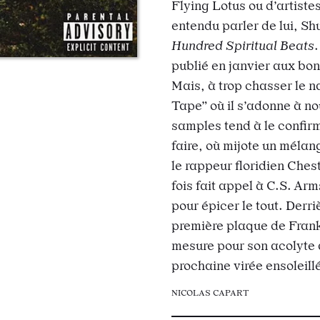
Flying Lotus ou d’artiste
entendu parler de lui, Sh
Hundred Spiritual Beats
.
publié en janvier aux bo
Mais, à trop chasser le na
Tape” où il s’adonne à n
samples tend à le confir
faire, où mijote un mélan
le rappeur floridien Chest
fois fait appel à C.S. Ar
pour épicer le tout. Derr
première plaque de Fra
mesure pour son acolyte 
prochaine virée ensoleill
NICOLAS CAPART