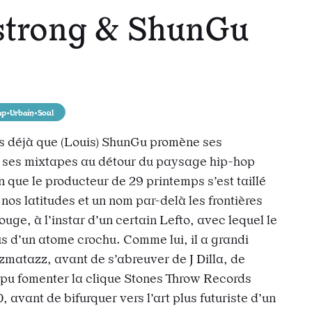
strong & ShunGu
s
todon
r e-mail
 l’url
ap•Urbain•Soul
s déjà que (Louis) ShunGu promène ses
t ses mixtapes au détour du paysage hip-hop
en que le producteur de 29 printemps s’est taillé
 nos latitudes et un nom par-delà les frontières
ge, à l’instar d’un certain Lefto, avec lequel le
 d’un atome crochu. Comme lui, il a grandi
zmatazz, avant de s’abreuver de J Dilla, de
a pu fomenter la clique Stones Throw Records
avant de bifurquer vers l’art plus futuriste d’un