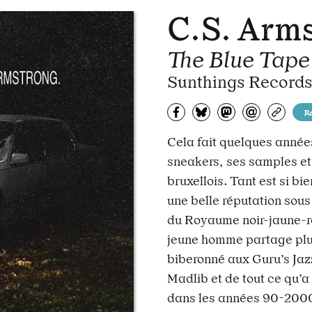
C.S. Arm
The Blue Tape
Sunthings Record
Partagez sur Facebook
Partager sur Bluesky
Partager sur Mas
Partagez pa
Copiez
R
Cela fait quelques année
sneakers, ses samples e
bruxellois. Tant est si bi
une belle réputation sous
du Royaume noir-jaune-rou
jeune homme partage plus
biberonné aux Guru’s Jaz
Madlib et de tout ce qu’
dans les années 90-2000, 