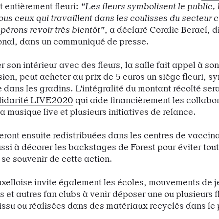
t entièrement fleuri:
"Les fleurs symbolisent le public, 
tous ceux qui travaillent dans les coulisses du secteur c
pérons revoir très bientôt"
, a déclaré Coralie Berael, d
onal, dans un communiqué de presse.
 son intérieur avec des fleurs, la salle fait appel à son
sion, peut acheter au prix de 5 euros un siège fleuri, s
 dans les gradins. L'intégralité du montant récolté ser
olidarité LIVE2020
qui aide financièrement les collabo
a musique live et plusieurs initiatives de relance.
seront ensuite redistribuées dans les centres de vaccina
ussi à décorer les backstages de Forest pour éviter tout
 se souvenir de cette action.
uxelloise invite également les écoles, mouvements de 
s et autres fan clubs à venir déposer une ou plusieurs f
tissu ou réalisées dans des matériaux recyclés dans le 