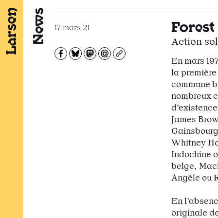
News
Forest 
17 mars 21
Action sol
Partagez sur Facebook
Partager sur Bluesky
Partager sur Mastodon
Partagez par e-mail
Copiez l’url
En mars 197
la première 
commune bru
nombreux co
d'existence,
James Brow
Gainsbourg
Whitney Hou
Indochine o
belge, Mac
Angèle ou R
En l'absenc
originale d