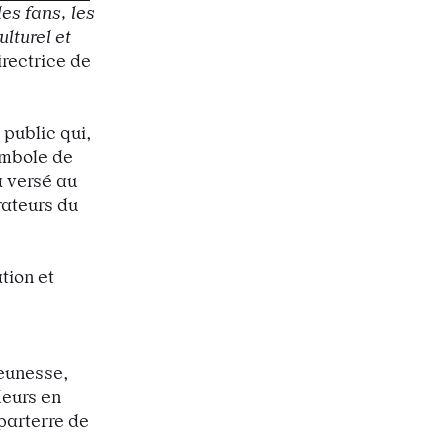
les fans, les
ulturel et
irectrice de
 public qui,
ymbole de
a versé au
rateurs du
tion et
jeunesse,
leurs en
parterre de