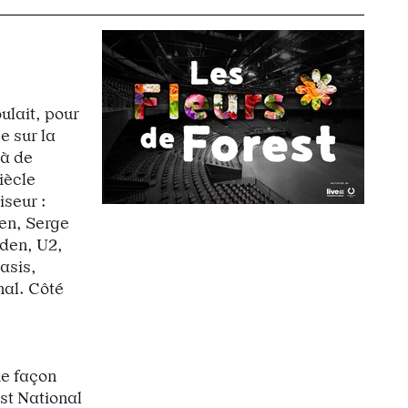
ulait, pour
e sur la
 à de
iècle
iseur :
en, Serge
den, U2,
asis,
nal. Côté
ne façon
st National