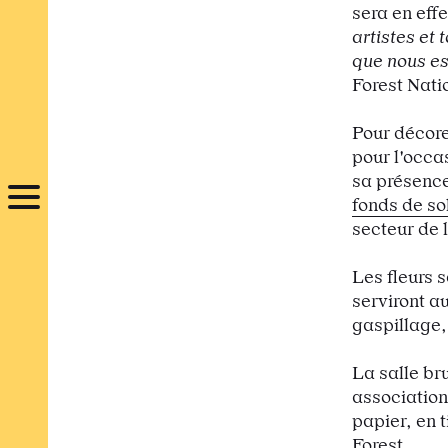
sera en effe
artistes et 
que nous es
Forest Nati
Pour décorer
pour l'occa
sa présence
fonds de s
secteur de l
Les fleurs 
serviront a
gaspillage,
La salle br
association
papier, en 
Forest.