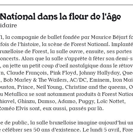
National dans la fleur de l'âge
idaire
1, la compagnie de ballet fondée par Maurice Béjart fo
fois de l'histoire, la scène de Forest National. Implanté
xelloise de Forest, la salle ouvre, ensuite, ses portes
ncerts. Alors que la salle s'apprête à fêter son demi-s
 on jette un petit coup d'oeil nostalgique dans le rétrov
n, Claude François, Pink Floyd, Johnny Hallyday, Que
, Bob Marley & The Wailers, AC/DC, Eminem, Iron Mai
ston, Prince, Neil Young, Christine and the queens, O
u Metallica se sont notamment produits à Forest Natio
hiavel, Ghinzu, Damso, Adamo, Puggy, Loïc Nottet,
oméo Elvis sont, eux aussi, passés par là.
e de public, la salle bruxelloise imagine aujourd'hui u
e célébrer ses 50 ans d'existence. Le lundi 5 avril,
Fore