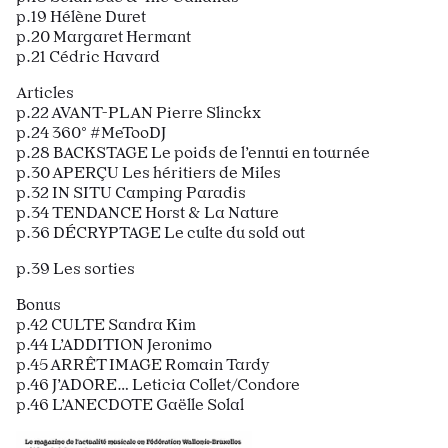
p.19 Hélène Duret
p.20 Margaret Hermant
p.21 Cédric Havard
Articles
p.22 AVANT-PLAN Pierre Slinckx
p.24 360° #MeTooDJ
p.28 BACKSTAGE Le poids de l’ennui en tournée
p.30 APERÇU Les héritiers de Miles
p.32 IN SITU Camping Paradis
p.34 TENDANCE Horst & La Nature
p.36 DÉCRYPTAGE Le culte du sold out
p.39 Les sorties
Bonus
p.42 CULTE Sandra Kim
p.44 L’ADDITION Jeronimo
p.45 ARRÊT IMAGE Romain Tardy
p.46 J’ADORE… Leticia Collet/Condore
p.46 L’ANECDOTE Gaëlle Solal