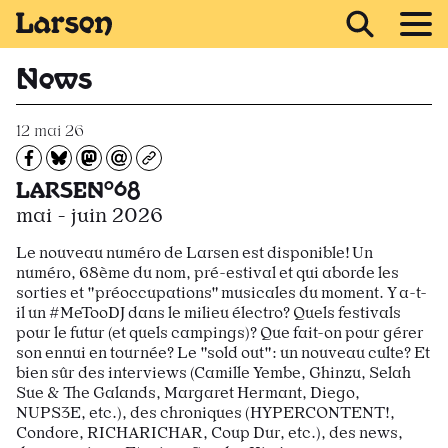
Recevoir Larsen
News
12 mai 26
Partagez sur Facebook
Partager sur Bluesky
Partager sur Mastodon
Partagez par e-mail
Copiez l’url
LARSEN°68
mai - juin 2026
Le nouveau numéro de Larsen est disponible! Un
numéro, 68ème du nom, pré-estival et qui aborde les
sorties et "préoccupations" musicales du moment. Y a-t-
il un #MeTooDJ dans le milieu électro? Quels festivals
pour le futur (et quels campings)? Que fait-on pour gérer
son ennui en tournée? Le "sold out": un nouveau culte? Et
bien sûr des interviews (Camille Yembe, Ghinzu, Selah
Sue & The Galands, Margaret Hermant, Diego,
NUPS3E, etc.), des chroniques (HYPERCONTENT!,
Condore, RICHARICHAR, Coup Dur, etc.), des news,