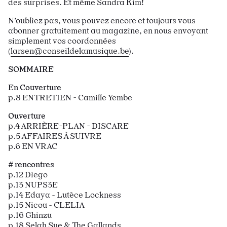
des surprises. Et même Sandra Kim!
N’oubliez pas, vous pouvez encore et toujours vous
abonner gratuitement au magazine, en nous envoyant
simplement vos coordonnées
(
larsen@conseildelamusique.be
).
SOMMAIRE
En Couverture
p.8 ENTRETIEN - Camille Yembe
Ouverture
p.4 ARRIÈRE-PLAN - DISCARE
p.5 AFFAIRES À SUIVRE
p.6 EN VRAC
# rencontres
p.12 Diego
p.13 NUPS3E
p.14 Edaya - Lutèce Lockness
p.15 Nicou - CLELIA
p.16 Ghinzu
p.18 Selah Sue & The Gallands