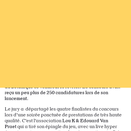
Recevoir Larsen
News
16 fév. 26
Partagez sur Facebook
Partager sur Bluesky
Partager sur Mastodon
Partagez par e-mail
Copiez l’url
Du f. dans le texte 2026
Lou K & Edouard Van Praet remportent
cette édition
Iels étaient quatre à se partager la scène de la Rotonde
du Botanique ce vendredi 13 février. Le concours avait
reçu un peu plus de 250 candidatures lors de son
lancement.
Le jury a départagé les quatre finalistes du concours
lors d'une soirée ponctuée de prestations de très haute
qualité. C'est l'association
Lou K & Edouard Van
Praet
qui a tiré son épingle du jeu, avec un live hyper