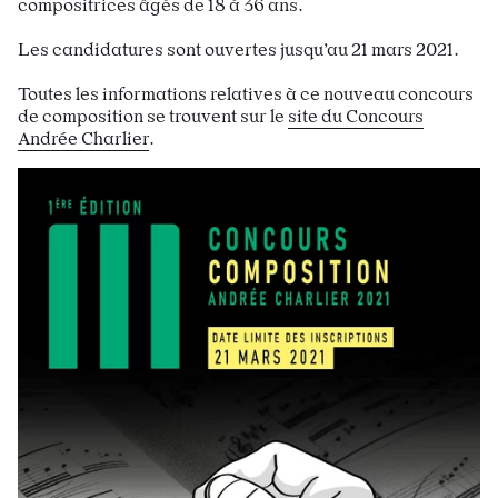
compositrices âgés de 18 à 36 ans.
Les candidatures sont ouvertes jusqu’au 21 mars 2021.
Toutes les informations relatives à ce nouveau concours
de composition se trouvent sur le
site du Concours
Andrée Charlier
.