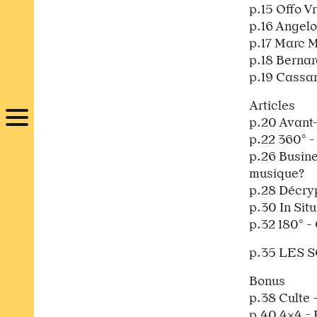
p.15 Offo V
p.16 Angel
p.17 Marc M
p.18 Bernar
p.19 Cassa
Articles
p.20 Avant-
p.22 360° - 
p.26 Busine
musique?
p.28 Décryp
p.30 In Situ
p.32 180° -
p.35 LES 
Bonus
p.38 Culte 
p.40 4x4 - 