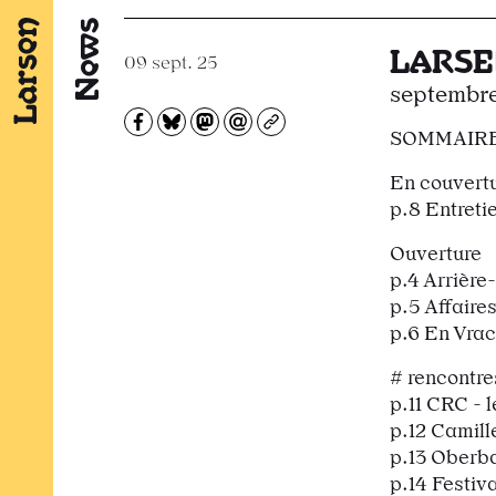
News
LARSE
09 sept. 25
septembr
Partagez sur Facebook
Partager sur Bluesky
Partager sur Mastodon
Partagez par e-mail
Copiez l’url
SOMMAIR
En couvert
p.8 Entreti
Ouverture
p.4 Arrière
p.5 Affaires
p.6 En Vrac
# rencontre
p.11 CRC - l
p.12 Camil
p.13 Ober
p.14 Festiv