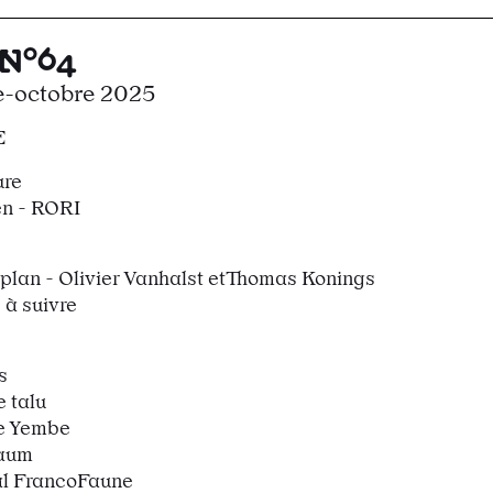
N°64
e-octobre 2025
E
ure
en - RORI
-plan - Olivier Vanhalst etThomas Konings
 à suivre
s
e talu
le Yembe
baum
al FrancoFaune