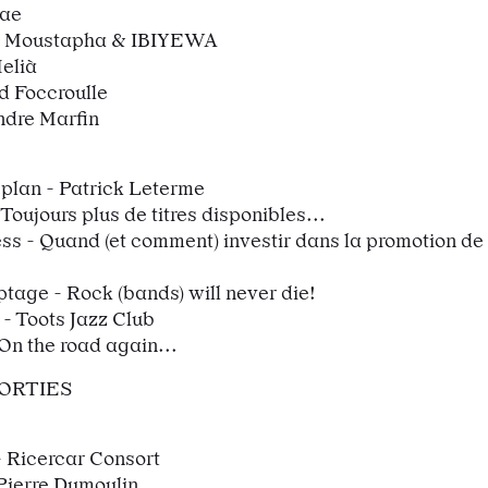
rae
o Moustapha & IBIYEWA
elià
d Foccroulle
ndre Marfin
plan - Patrick Leterme
Toujours plus de titres disponibles...
ss - Quand (et comment) investir dans la promotion de
tage - Rock (bands) will never die!
 - Toots Jazz Club
 On the road again...
SORTIES
- Ricercar Consort
Pierre Dumoulin