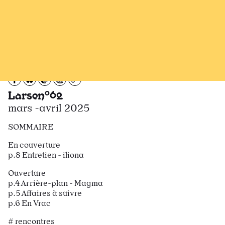
Recevoir Larsen
News
07 mars 25
Partagez sur Facebook
Partager sur Bluesky
Partager sur Mastodon
Partagez par e-mail
Copiez l’url
Larsen°62
mars -avril 2025
SOMMAIRE
En couverture
p.8 Entretien - iliona
Ouverture
p.4 Arrière-plan - Magma
p.5 Affaires à suivre
p.6 En Vrac
# rencontres