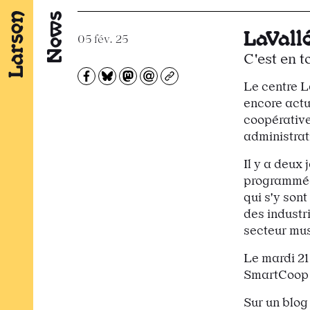
News
LaVall
05 fév. 25
C'est en 
Partagez sur Facebook
Partager sur Bluesky
Partager sur Mastodon
Partagez par e-mail
Copiez l’url
Le centre L
encore actu
coopérative
administrat
Il y a deux 
programmée 
qui s'y son
des industri
secteur mus
Le mardi 21
SmartCoop a
Sur un
blog