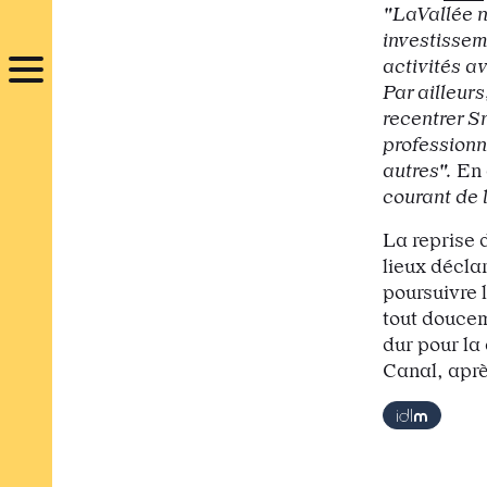
"LaVallée n
investissem
activités av
Par ailleurs
recentrer S
professionne
autres".
En 
courant de 
La reprise d
lieux décla
poursuivre l
tout doucem
dur pour la 
Canal, apr