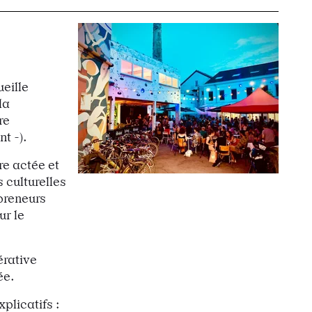
eille
la
re
nt -).
ure actée et
 culturelles
epreneurs
ur le
érative
ée.
plicatifs :