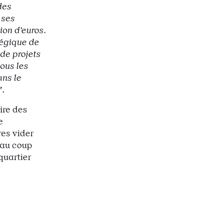
des
 ses
ion d’euros.
tégique de
de projets
tous les
ans le
"
.
ire des
e
res vider
eau coup
quartier