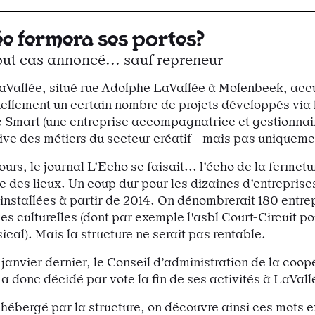
ée fermera ses portes?
tout cas annoncé... sauf repreneur
aVallée, situé rue Adolphe LaVallée à Molenbeek, accu
ellement un certain nombre de projets développés via 
 Smart (une entreprise accompagnatrice et gestionnai
ive des métiers du secteur créatif - mais pas uniqueme
jours, le journal L'Echo se faisait... l'écho de la fermet
des lieux. Un coup dur pour les dizaines d'entreprises
t installées à partir de 2014. On dénombrerait 180 entr
es culturelles (dont par exemple l'asbl Court-Circuit po
ical). Mais la structure ne serait pas rentable.
 janvier dernier, le Conseil d’administration de la coop
 donc décidé par vote la fin de ses activités à LaVall
hébergé par la structure, on découvre ainsi ces mots ex