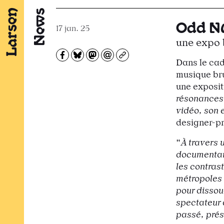
News
Odd N
17 jan. 25
une expo 
Partagez sur Facebook
Partager sur Bluesky
Partager sur Mastodon
Partagez par e-mail
Copiez l’url
Dans le ca
musique br
une exposit
résonances 
vidéo, son 
designer-p
"
À travers 
documentan
les contras
métropoles 
pour dissoud
spectateur 
passé, prése