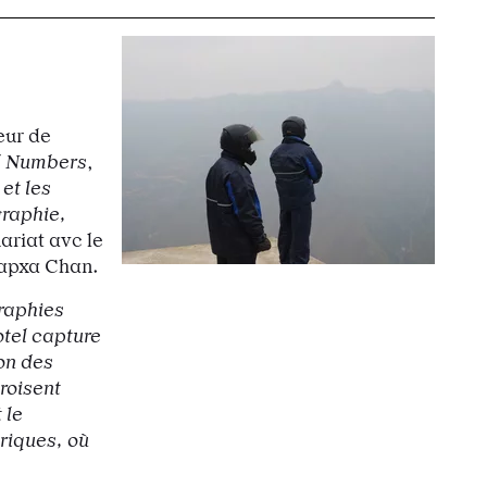
eur de
 Numbers
,
et les
graphie,
nariat avc le
hapxa Chan.
graphies
tel capture
on des
roisent
 le
iriques, où