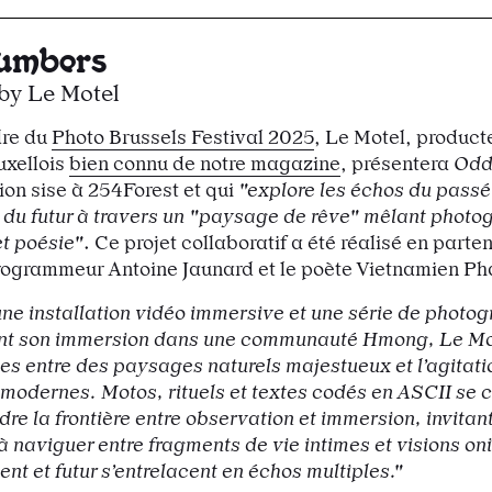
umbers
by Le Motel
dre du
Photo Brussels Festival 2025
, Le Motel, product
uxellois
bien connu de notre magazine
, présentera
Odd
ion sise à 254Forest et qui
"explore les échos du passé 
du futur à travers un "paysage de rêve" mêlant photo
et poésie"
. Ce projet collaboratif a été réalisé en parte
rogrammeur Antoine Jaunard et le poète Vietnamien P
une installation vidéo immersive et une série de photo
t son immersion dans une communauté Hmong, Le Mo
tes entre des paysages naturels majestueux et l’agitati
modernes. Motos, rituels et textes codés en ASCII se c
re la frontière entre observation et immersion, invitant
à naviguer entre fragments de vie intimes et visions on
nt et futur s’entrelacent en échos multiples."