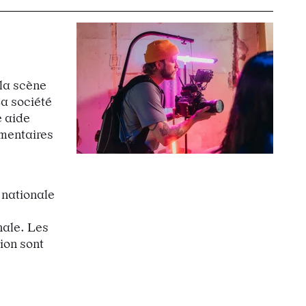
 la scène
a société
e aide
umentaires
 nationale
nale. Les
ion sont