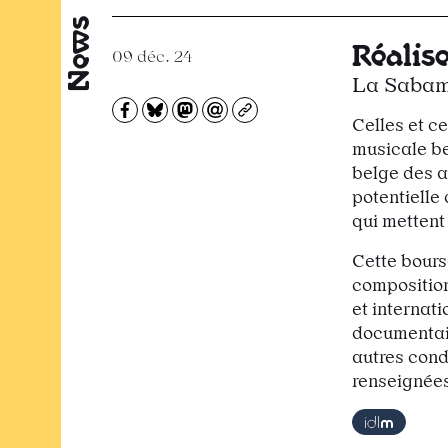
News
Réalis
09 déc. 24
La Sabam 
Partagez sur Facebook
Partager sur Bluesky
Partager sur Mastodon
Partagez par e-mail
Copiez l’url
Celles et c
musicale be
belge des a
potentielle
qui mettent 
Cette bourse
composition
et internati
documentair
autres condi
renseignée