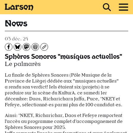
Recevoir Larsen
News
03 déc. 24
Partagez sur Facebook
Partager sur Bluesky
Partager sur Mastodon
Partagez par e-mail
Copiez l’url
Sphères Sonores "musiques actuelles"
Le palmarès
La finale de Sphères Sonores (Pôle Musique de la
Province de Liège) dédiée aux "musiques actuelles"
a rendu son verdict! Iels étaient six (projets) à se
produire sur la scène du KulturA. ce samedi 1er
décembre: Daos, Richaricharn Jaffa, Puce, 'NKEY et
Fefeye, sélectionné·es parmi plus de 100 candidat·es.
Ainsi: 'NKEY, Richarichar, Daos et Fefeye remportent
l’accès au programme complet d’accompagnement de
Sphères Sonores pour 2025.