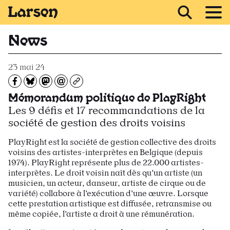
Recevoir Larsen
News
23 mai 24
Partagez sur Facebook
Partager sur Bluesky
Partager sur Mastodon
Partagez par e-mail
Copiez l’url
Mémorandum politique de PlayRight
Les 9 défis et 17 recommandations de la
société de gestion des droits voisins
PlayRight est la société de gestion collective des droits
voisins des artistes-interprètes en Belgique (depuis
1974). PlayRight représente plus de 22.000 artistes-
interprètes. Le droit voisin naît dès qu’un artiste (un
musicien, un acteur, danseur, artiste de cirque ou de
variété) collabore à l’exécution d’une œuvre. Lorsque
cette prestation artistique est diffusée, retransmise ou
même copiée, l’artiste a droit à une rémunération.