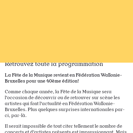
Recevoir Larsen
News
17 mai 24
Partagez sur Facebook
Partager sur Bluesky
Partager sur Mastodon
Partagez par e-mail
Copiez l’url
La Fête de la Musique - 20>23 juin
Retrouvez toute la programmation
La Fête de la Musique revient en Fédération Wallonie-
Bruxelles pour une 40ème édition!
Comme chaque année, la Fête de la Musique sera
l'occasion de découvrir ou de retrouver sur scène les
artistes qui font l'actualité en Fédération Wallonie-
Bruxelles. Plus quelques surprises internationales par-
ci, par-là.
Il serait impossible de tout citer tellement le nombre de
concerts et d'artistes présents est impressionnant. Mais