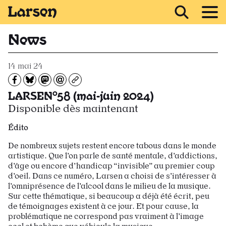
Recevoir Larsen
News
14 mai 24
Partagez sur Facebook
Partager sur Bluesky
Partager sur Mastodon
Partagez par e-mail
Copiez l’url
LARSEN°58 (mai-juin 2024)
Disponible dès maintenant
Édito
De nombreux sujets restent encore tabous dans le monde
artistique. Que l’on parle de santé mentale, d’addictions,
d’âge ou encore d’handicap “invisible” au premier coup
d’oeil. Dans ce numéro, Larsen a choisi de s’intéresser à
l’omniprésence de l’alcool dans le milieu de la musique.
Sur cette thématique, si beaucoup a déjà été écrit, peu
de témoignages existent à ce jour. Et pour cause, la
problématique ne correspond pas vraiment à l’image