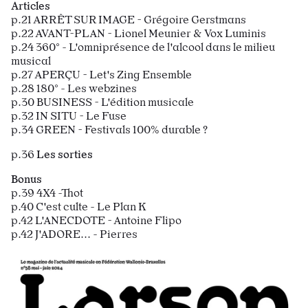
Articles
p.21 ARRÊT SUR IMAGE - Grégoire Gerstmans
p.22 AVANT-PLAN - Lionel Meunier & Vox Luminis
p.24 360° - L'omniprésence de l'alcool dans le milieu
musical
p.27 APERÇU - Let's Zing Ensemble
p.28 180° - Les webzines
p.30 BUSINESS - L'édition musicale
p.32 IN SITU - Le Fuse
p.34 GREEN - Festivals 100% durable ?
p.36
Les sorties
Bonus
p.39 4X4 -Thot
p.40 C'est culte - Le Plan K
p.42 L'ANECDOTE - Antoine Flipo
p.42 J'ADORE... - Pierres