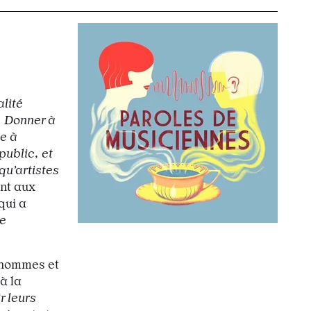
alité
. Donner à
e à
public, et
qu’artistes
nt aux
qui a
e
 hommes et
à la
r leurs