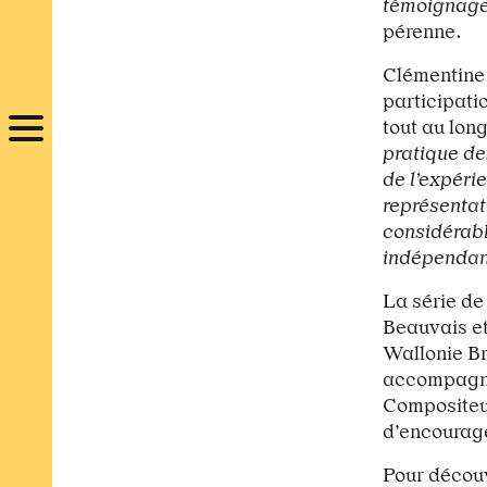
témoignages
pérenne.
Clémentine 
participati
tout au lon
pratique de
de l’expéri
représentat
considérabl
indépendan
La série de
Beauvais et 
Wallonie Br
accompagné 
Compositeur
d’encourage
Pour découv