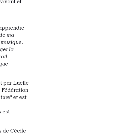
vivant et
 apprendre
 de ma
a musique,
ger la
ail
ique
t par Lucile
a Fédération
ture" et est
s est
s de Cécile