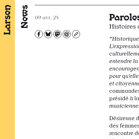
News
Parole
09 avr. 24
Histoires 
Partagez sur Facebook
Partager sur Bluesky
Partager sur Mastodon
Partagez par e-mail
Copiez l’url
"Historiquem
L’expressio
culturellem
entendre la
encourager,
pour qu’ell
et citoyenn
commandes 
présidé à la
musicienne
Désireuse d
des femmes 
rencontre d