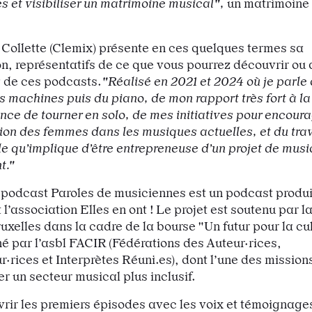
 et visibiliser un matrimoine musical",
un matrimoine 
Collette (Clemix) présente en ces quelques termes sa
on, représentatifs de ce que vous pourrez découvrir ou
g de ces podcasts.
"Réalisé en 2021 et 2024 où je parle
s machines puis du piano, de mon rapport très fort à l
ence de tourner en solo, de mes initiatives pour encoura
ion des femmes dans les musiques actuelles, et du trav
e qu’implique d’être entrepreneuse d’un projet de mus
t."
 podcast Paroles de musiciennes est un podcast produi
l’association Elles en ont ! Le projet est soutenu par l
uxelles dans la cadre de la bourse "Un futur pour la cul
par l’asbl FACIR (Fédérations des Auteur·rices,
·rices et Interprètes Réuni.es), dont l’une des mission
r un secteur musical plus inclusif.
rir les premiers épisodes avec les voix et témoignage