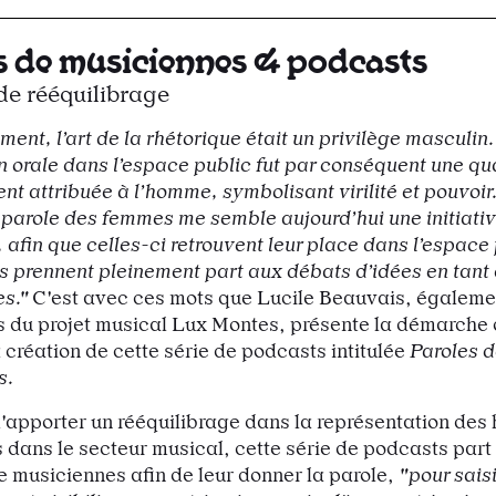
s de musiciennes & podcasts
de rééquilibrage
ent, l’art de la rhétorique était un privilège masculin.
n orale dans l’espace public fut par conséquent une qu
ent attribuée à l’homme, symbolisant virilité et pouvoir
 parole des femmes me semble aujourd’hui une initiativ
 afin que celles-ci retrouvent leur place dans l’espace 
es prennent pleinement part aux débats d’idées en tant 
es."
C'est avec ces mots que Lucile Beauvais, égaleme
du projet musical Lux Montes, présente la démarche 
 création de cette série de podcasts intitulée
Paroles d
s.
'apporter un rééquilibrage dans la représentation des
dans le secteur musical, cette série de podcasts part 
e musiciennes afin de leur donner la parole,
"pour saisi