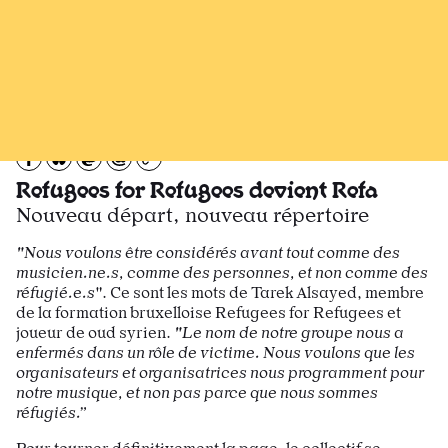
Recevoir Larsen
News
11 jan. 21
Partagez sur Facebook
Partager sur Bluesky
Partager sur Mastodon
Partagez par e-mail
Copiez l’url
Refugees for Refugees devient Refa
Nouveau départ, nouveau répertoire
"Nous voulons être considérés avant tout comme des
musicien.ne.s, comme des personnes, et non comme des
réfugié.e.s
". Ce sont les mots de Tarek Alsayed, membre
de la formation bruxelloise Refugees for Refugees et
joueur de oud syrien.
"Le nom de notre groupe nous a
enfermés dans un rôle de victime. Nous voulons que les
organisateurs et organisatrices nous programment pour
notre musique, et non pas parce que nous sommes
réfugiés.”