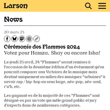
Recevoir Larsen
News
20 mars 24
Partagez sur Facebook
Partager sur Bluesky
Partager sur Mastodon
Partagez par e-mail
Copiez l’url
Cérémonie des Flammes 2024
Votez pour Hamza, Shay ou encore Isha!
Le jeudi 25 avril, 24 "Flammes" seront remises à
l'occasion de la deuxième édition d'un événement qu'on
pourrait comparer aux Victoires de la musique mais
destiné uniquement au milieu des musiques "urbaines" à
savoir rap / hip-hop au sens large, néo-pop, néo-soul,
r'n'b, etc.
Les gagnant·es de la majorité de ces "Flammes" sont
désigné·es par un vote qui mêle grand public et jury
d’experts dans de nombreuses catégories.