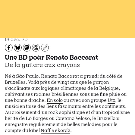
Recevoir Larsen
News
18 déc. 20
Partagez sur Facebook
Partager sur Bluesky
Partager sur Mastodon
Partagez par e-mail
Copiez l’url
Une BD pour Renato Baccarat
De la guitare aux crayons
Né à São Paulo, Renato Baccarat a grandi du côté de
Bruxelles. Voilà près de vingt ans que le garçon
s’acclimate aux logiques climatiques de la Belgique,
cultivant ses racines brésiliennes sous une fine pluie ou
une bonne drache.
En solo
ou avec son groupe
Utz
, le
musicien tisse des liens fascinants entre les continents.
Au croisement d'un rock sophistiqué et d'un tropicalisme
hérité de Lô Borges ou Caetano Veloso, le Bruxellois
enregistre régulièrement de belles mélodies pour le
compte du label
Naff Rekordz
.