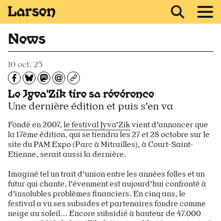
Recevoir Larsen
News
10 oct. 23
Partagez sur Facebook
Partager sur Bluesky
Partager sur Mastodon
Partagez par e-mail
Copiez l’url
Le Jyva'Zik tire sa révérence
Une dernière édition et puis s'en va
Fondé en 2007,
le festival Jyva'Zik
vient d'annoncer que
la 17ème édition, qui se tiendra les 27 et 28 octobre sur le
site du PAM Expo (Parc à Mitrailles), à Court-Saint-
Etienne, serait aussi la dernière.
Imaginé tel un trait d'union entre les années folles et un
futur qui chante, l'évenment est aujourd'hui confronté à
d'insolubles problèmes financiers. En cinq ans, le
festival a vu ses subsides et partenaires fondre comme
neige au soleil... Encore subsidié à hauteur de 47.000