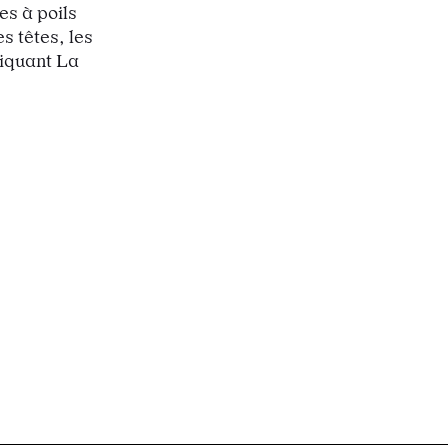
es à poils
s têtes, les
diquant La