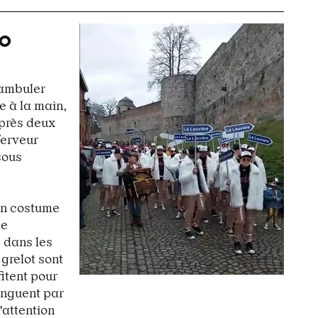
so
éambuler
e à la main,
Après deux
ferveur
sous
 un costume
le
e dans les
 grelot sont
fitent pour
inguent par
l'attention