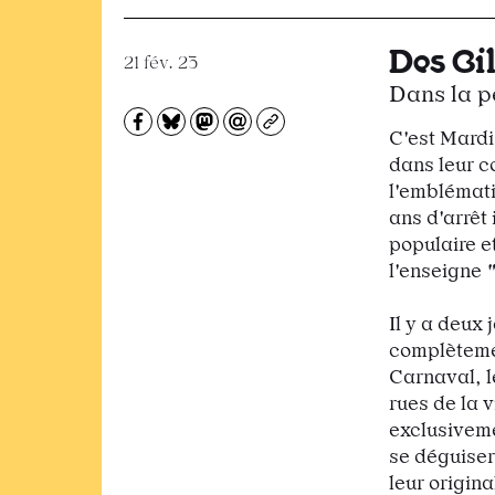
News
Des Gi
21 fév. 23
Dans la p
Partagez sur Facebook
Partager sur Bluesky
Partager sur Mastodon
Partagez par e-mail
Copiez l’url
C'est Mardi
dans leur c
l'emblémati
ans d'arrêt
populaire e
l'enseigne
Il y a deux
complètemen
Carnaval, l
rues de la v
exclusiveme
se déguiser
leur origina