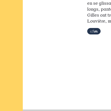
en se gliss
longs, panta
Gilles ont 
Louvière, 