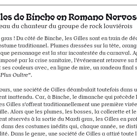
lles de Binche en Romano Nervo
eau du chanteur du groupe de rock louviérois
 gras ! Du côté de Binche, les Gilles sont en train de d
ostume traditionnel. Plumes dressées sur la tête, orang
que personnage est la star incontestée du carnaval. 
 imposé par la crise sanitaire, l'événement retrouve sa 
t ses couleurs avec, en ligne de mire, un rondeau final 
"Plus Oultre"
.
 jours, une société de Gilles déambulait toutefois dans
t inattendu. Car, à Binche, le dimanche qui précède 
es Gilles s'offrent traditionnellement une première viré
ille. Alors que les plumes, les bosses, la collerette et le
nt réservés à la sortie du Mardi gras, les Gilles en pro
 dans des costumes inédits qui, chaque année, se dist
lité. Dans le genre, une société de Gilles a attiré toute 