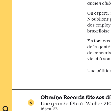
ancien club
On espère, 
N'oublions 
des employé
bruxelloise
En tout cas
de la gentri
de concerts
vie et à so
Une pétition
Okraïna Records fête ses d
Une grande fête à l'Atelier 21
16 jan. 23