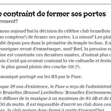
e contraint de fermer ses portes
rement?
ons aujourd'hui la décision du célèbre club bruxellois
u compteur!) de fermer ses portes. La raison? Les pla
allé depuis peu dans le périmètre du temple techno. Il a
renseigner avant d'emménager, non? Bref, la pression su
loise est constante ces dernières années, d'autant plus 
s Covid qui avaient contraint la vie culturelle et festi
r le plus grand plaisir des couche-tôt (?).
mmuniqué partagé sur les RS par le Fuse.
sque 29 ans d’existence, le Fuse a reçu de l’administra
e Bruxelles (Brussel Leefmilieu/ Bruxelles Environnemen
 diffuser de la musique à un maximum de 95 dB et de 
00 du matin. Il est impossible d’ouvrir un club dans ces
es, le club restera donc fermé à partir d’aujourd’hui.