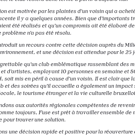
ion est motivée par les plaintes d’un voisin qui a achet
cente il y a quelques années. Bien que d’importants t
 aient été réalisés et qu’un compromis ait été élaboré d
e problème n’a pas été résolu.
ntroduit un recours contre cette décision auprès du Mil
nvironnement, et une décision est attendue pour le 25 j
 regrettable qu’un club emblématique rassemblant des mi
t d’artistes, employant 10 personnes en semaine et 8
 soit mis en péril à cause d’un voisin. Il est clair que 
b et des soirées qu’il accueille a également un impact 
ocale, le tourisme étranger et la vie culturelle bruxello
ons aux autorités régionales compétentes de revenir 
omme toujours, Fuse est prêt à travailler ensemble de
e pour trouver une solution.
ns une décision rapide et positive pour la réouverture 