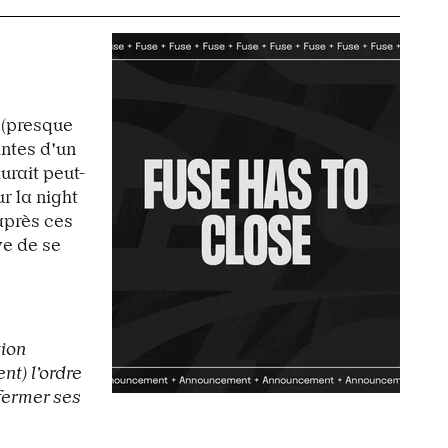
 (presque
intes d'un
urait peut-
r la night
après ces
ve de se
tion
t) l’ordre
fermer ses