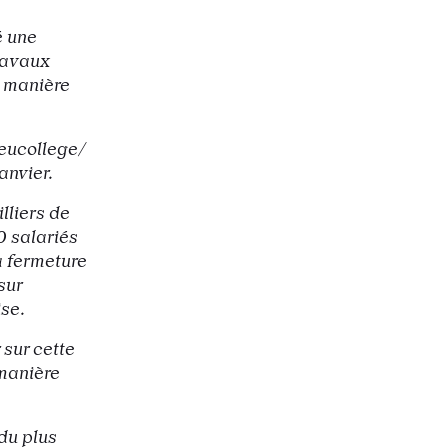
é une
ravaux
e manière
ieucollege/
anvier.
lliers de
0 salariés
la fermeture
sur
ise.
sur cette
 manière
du plus