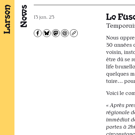
News
Le Fus
13 jan. 23
Temporai
Partagez sur Facebook
Partager sur Bluesky
Partager sur Mastodon
Partagez par e-mail
Copiez l’url
Nous appren
30 années a
voisin, inst
être dû se 
life bruxel
quelques moi
taire... pou
Voici le co
« Après pre
régionale d
immédiat de
portes à 2h
circonstanc