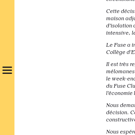
Cette décis
maison adja
d’isolation
intensive, l
Le Fuse a i
Collège d’E
Il est très
mélomanes e
le week-end,
du Fuse Clu
l’économie l
Nous demand
décision. C
constructiv
Nous espéro