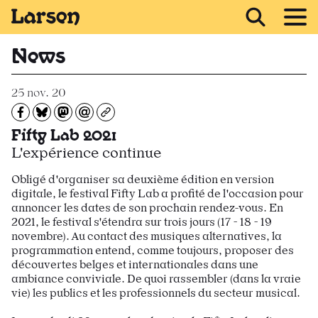
Recevoir Larsen
News
25 nov. 20
Partagez sur Facebook
Partager sur Bluesky
Partager sur Mastodon
Partagez par e-mail
Copiez l’url
Fifty Lab 2021
L'expérience continue
Obligé d'organiser sa deuxième édition en version
digitale, le festival Fifty Lab a profité de l'occasion pour
annoncer les dates de son prochain rendez-vous. En
2021, le festival s'étendra sur trois jours (17 - 18 - 19
novembre). Au contact des musiques alternatives, la
programmation entend, comme toujours, proposer des
découvertes belges et internationales dans une
ambiance conviviale. De quoi rassembler (dans la vraie
vie) les publics et les professionnels du secteur musical.