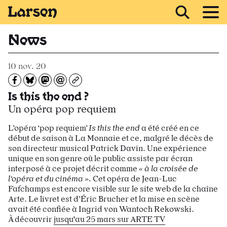
Recevoir Larsen
News
10 nov. 20
Partagez sur Facebook
Partager sur Bluesky
Partager sur Mastodon
Partagez par e-mail
Copiez l’url
Is this the end ?
Un opéra pop requiem
L’opéra ‘pop requiem’
Is this the end
a été créé en ce
début de saison à La Monnaie et ce, malgré le décès de
son directeur musical Patrick Davin. Une expérience
unique en son genre où le public assiste par écran
interposé à ce projet décrit comme
« à la croisée de
l’opéra et du cinéma ».
Cet opéra de Jean-Luc
Fafchamps est encore visible sur le site web de la chaîne
Arte.
Le livret est d’Éric Brucher et la mise en scène
avait été confiée à Ingrid von Wantoch Rekowski.
À découvrir
jusqu'au 25 mars sur ARTE TV