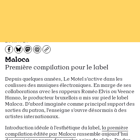
Recevoir Larsen
News
23 nov. 20
Partagez sur Facebook
Partager sur Bluesky
Partager sur Mastodon
Partagez par e-mail
Copiez l’url
Maloca
Première compilation pour le label
Depuis quelques années, Le Motel s’active dans les
coulisses des musiques électroniques. En marge de ses
collaborations avec les rappeurs Roméo Elvis ou Veence
Hanao, le producteur bruxellois a mis sur pied le label
Maloca. D’abord imaginée comme principal support des
sorties du patron, l’enseigne s’ouvre désormais à des
artistes internationaux.
Introduction idéale à l’esthétique du label,
la première
compilation éditée par Maloca
rassemble aujourd’hui