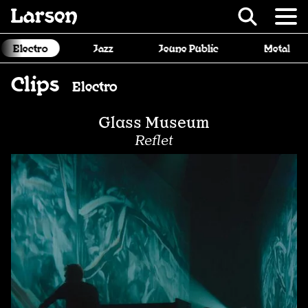
Recevoir Larsen
Jazz
Jeune Public
Metal
Musique de 
Clips
Electro
Glass Museum
Reflet