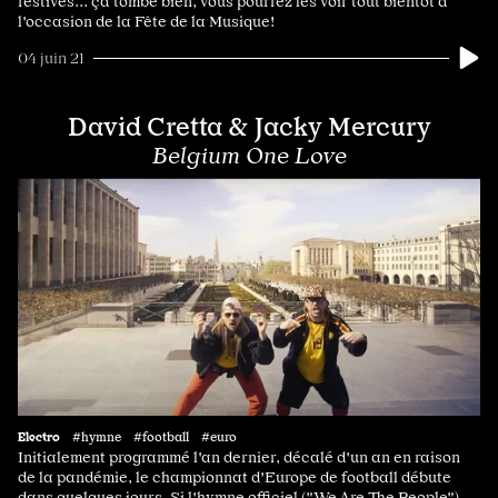
festives... ça tombe bien, vous pourrez les voir tout bientôt à
l'occasion de la Fête de la Musique!
04 juin 21
David Cretta & Jacky Mercury
Belgium One Love
Electro
#hymne #football #euro
Initialement programmé l'an dernier, décalé d'un an en raison
de la pandémie, le championnat d'Europe de football débute
dans quelques jours. Si l'hymne officiel ("We Are The People")