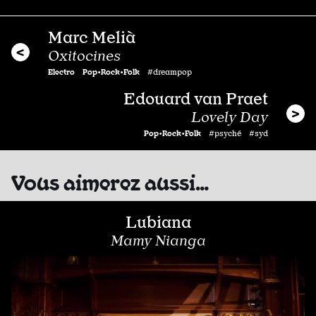
Marc Melià
Oxitocines
Electro
Pop•Rock•Folk
#dreampop
Edouard van Praet
Lovely Day
Pop•Rock•Folk
#psyché #syd
Vous aimerez aussi…
Lubiana
Mamy Nianga