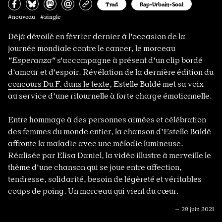
Partagez sur Facebook
Partager sur Bluesky
Partager sur Mastodon
Partagez par e-mail
Copiez l’url
Trad
Rap•Urbain•Soul
#nouveau #single
Déjà dévoilé en février dernier à l'occasion de la
journée mondiale contre le cancer, le morceau
"Esperanza"
s'accompagne à présent d'un clip bordé
d'amour et d'espoir. Révélation de la dernière édition du
concours Du F. dans le texte
, Estelle Baldé met sa voix
au service d'une ritournelle à forte charge émotionnelle.
Entre hommage à des personnes aimées et célébration
des femmes du monde entier, la chanson d'Estelle Baldé
affronte la maladie avec une mélodie lumineuse.
Réalisée par Elisa Daniel, la vidéo illustre à merveille le
thème d'une chanson qui se joue entre affection,
tendresse, solidarité, besoin de légèreté et véritables
coups de poing. Un morceau qui vient du cœur.
— 29 juin 2021