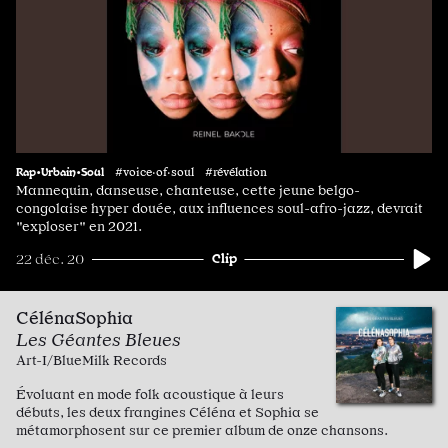
Rap•Urbain•Soul
#voice·of·soul #révélation
Mannequin, danseuse, chanteuse, cette jeune belgo-
congolaise hyper douée, aux influences soul-afro-jazz, devrait
"exploser" en 2021.
Clip
22 déc. 20
CélénaSophia
Les Géantes Bleues
Art-I/BlueMilk Records
Évoluant en mode folk acoustique à leurs
débuts, les deux frangines Céléna et Sophia se
métamorphosent sur ce premier album de onze chansons.