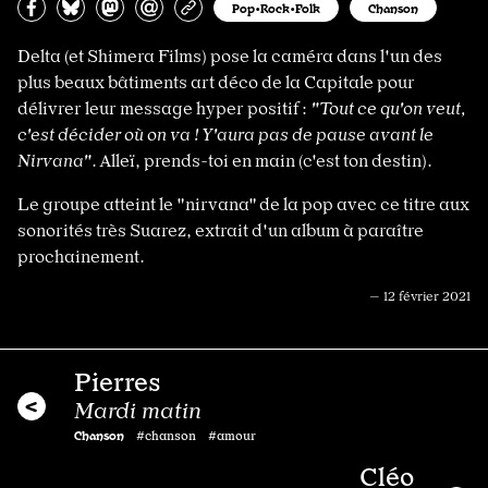
Partagez sur Facebook
Partager sur Bluesky
Partager sur Mastodon
Partagez par e-mail
Copiez l’url
Pop•Rock•Folk
Chanson
Delta (et Shimera Films) pose la caméra dans l'un des
plus beaux bâtiments art déco de la Capitale pour
délivrer leur message hyper positif :
"Tout ce qu'on veut,
c'est décider où on va ! Y'aura pas de pause avant le
Nirvana"
. Alleï, prends-toi en main (c'est ton destin).
Le groupe atteint le "nirvana" de la pop avec ce titre aux
sonorités très Suarez, extrait d'un album à paraître
prochainement.
— 12 février 2021
Pierres
Mardi matin
Chanson
#chanson #amour
Cléo