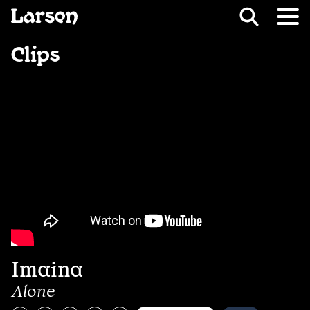
Recevoir Larsen
Fil d’ariane
Clips
Imaina
Alone