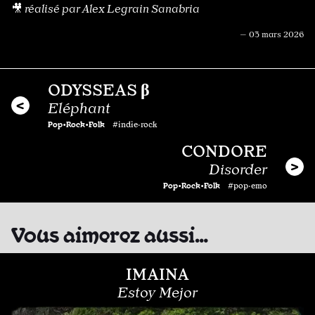
🎥
réalisé par Alex Legrain Sanabria
— 03 mars 2026
ODYSSEAS β
Eléphant
Pop•Rock•Folk
#indie·rock
CONDORE
Disorder
Pop•Rock•Folk
#pop·emo
Vous aimerez aussi…
IMAINA
Estoy Mejor