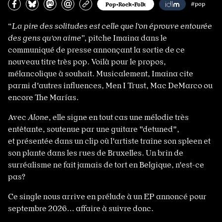
Partagez sur Facebook
Partager sur Bluesky
Partager sur Mastodon
Partagez par e-mail
Copiez l’url
Pop•Rock•Folk
#pop
“
La pire des solitudes est celle que l’on éprouve entourée
des gens qu’on aime
”, pitche Imaina dans le
communiqué de presse annonçant la sortie de ce
nouveau titre très pop. Voilà pour le propos,
mélancolique à souhait. Musicalement, Imaina cite
parmi d'autres influences, Men I Trust, Mac DeMarco ou
encore The Marías.
Avec
Alone
, elle signe en tout cas une mélodie très
entêtante, soutenue par une guitare "detuned",
et présentée dans un clip où l'artiste traîne son spleen et
son plante dans les rues de Bruxelles. Un brin de
surréalisme ne fait jamais de tort en Belgique, n'est-ce
pas?
Ce single
nous arrive en prélude à un EP annoncé pour
septembre 2026... affaire à suivre donc.