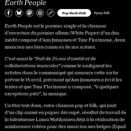
Earth People
Partagez sur Facebook
Partager sur Bluesky
Partager sur Mastodon
Partagez par e-mail
Copiez l’url
Pop•Rock•Folk
#pop·folk
Earth People
est le premier single et la chanson
d'ouverture du premier album (
White Paper)
d'un duo
inédit composé d'Anu Junnonen et Tuur Florizoone, deux
musicien·nes bien connu·es de nos scènes.
C'est aussi le
"fruit de 25 ans d’amitié et de
collaborations musicales"
comme le soulignent les
artistes dans le communiqué qui annonce cette sortie
prévue le 14 avril, précisant qu'Anu Junnonen a écrit les
textes et que Tuur Florizoone a composé,
"à quelques
exceptions près"
, la musique.
Un titre tout doux, entre chanson pop et folk, qui jouit
d'un clip animé en papier découpé, résultat du travail de
la talentueuse Laura Matikainen déjà à la réalisation de
nombreuses vidéos pour des musicien·nes belges (Equal