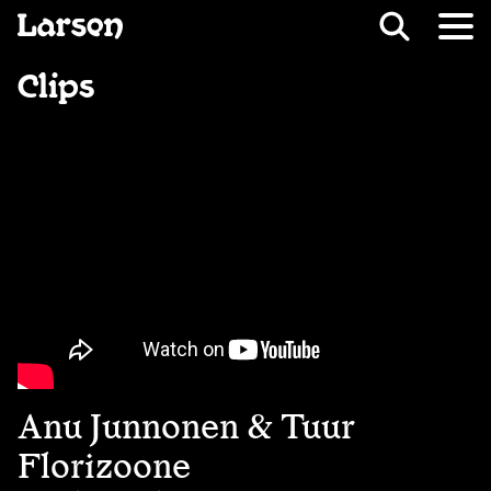
Recevoir Larsen
Fil d’ariane
Clips
Anu Junnonen & Tuur
Florizoone