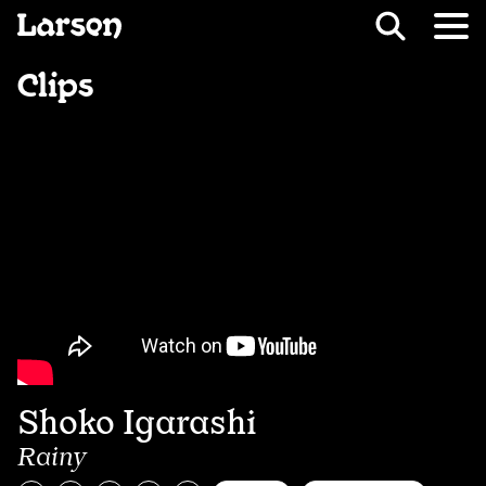
Recevoir Larsen
Fil d’ariane
Clips
Shoko Igarashi
Rainy