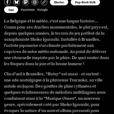
Partagez sur Facebook
Partager sur Bluesky
Partager sur Mastodon
Partagez par e-mail
Copiez l’url
Electro
Pop•Rock•Folk
Jazz
#nouveau #single
La Belgique et la météo, c'est une longue histoire...
Connu pour ses draches monumentales, le plat pays est,
depuis quelques années, le terrain de jeu préféré de la
saxophoniste Shoko Igarashi. Installée à Bruxelles,
l'artiste japonaise s'acclimate parfaitement aux
caprices de notre météo nationale. Au point de délivrer
une ritournelle inspirée par la pluie. De quoi sauter dans
les flaques dans la joie et la bonne humeur !
Clin d'œil à Bruxelles,
"Rainy"
est aussi - et surtout -
une ode nostalgique à la pluvieuse Tsuruoka, sa ville
natale au Japon. Des gouttes de pluie rythmées et
quelques éclaboussures de mélodies multilingues nous
conduisent ainsi à la
"Musique Onsen"
, un nouveau
genre, spécialement créé par Shoko Igarashi, pour
évoquer la nature d'un nouvel album pressenti pour