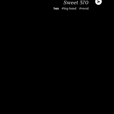
Sweet 370
Jazz
#big·band #vocal