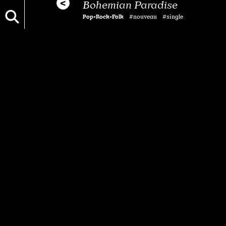
Bohemian Paradise
Pop•Rock•Folk
#nouveau #single
Vous aimerez aussi…
Entretien
Black Mirrors
Le monde de demain