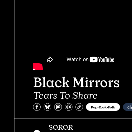
Black Mirrors
Tears To Share
Partagez sur Facebook
Partager sur Bluesky
Partager sur Mastodon
Partagez par e-mail
Copiez l’url
Pop•Rock•Folk
SOROR