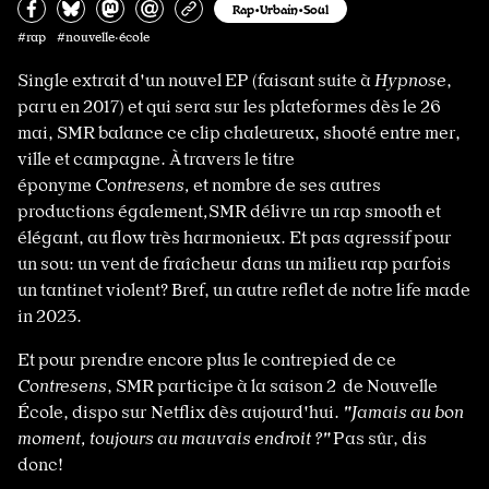
Partagez sur Facebook
Partager sur Bluesky
Partager sur Mastodon
Partagez par e-mail
Copiez l’url
Rap•Urbain•Soul
#rap #nouvelle·école
Single extrait d'un nouvel EP (faisant suite à
Hypnose
,
paru en 2017) et qui sera sur les plateformes dès le 26
mai, SMR balance ce clip chaleureux, shooté entre mer,
ville et campagne. À travers le titre
éponyme
Contresens,
et nombre de ses autres
productions également
,
SMR délivre un rap smooth et
élégant, au flow très harmonieux. Et pas agressif pour
un sou: un vent de fraîcheur dans un milieu rap parfois
un tantinet violent? Bref, un autre reflet de notre life made
in 2023.
Et pour prendre encore plus le contrepied de ce
Contresens
, SMR participe à la saison 2 de Nouvelle
École, dispo sur Netflix dès aujourd'hui.
"Jamais au bon
moment, toujours au mauvais endroit ?"
Pas sûr, dis
donc!