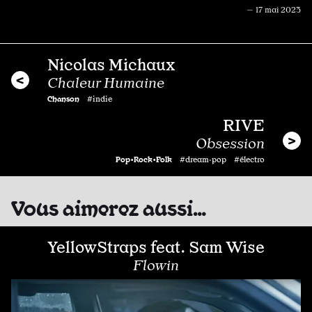
— 17 mai 2023
Nicolas Michaux
Chaleur Humaine
Chanson
#indie
RIVE
Obsession
Pop•Rock•Folk
#dream·pop #électro
Vous aimerez aussi…
YellowStraps feat. Sam Wise
Flowin