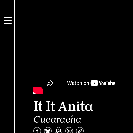
It It Anita
Cucaracha
Partagez sur Facebook
Partager sur Bluesky
Partager sur Mastodon
Partagez par e-mail
Copiez l’url