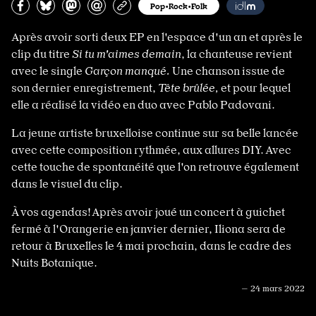
Partagez sur Facebook
Partager sur Bluesky
Partager sur Mastodon
Partagez par e-mail
Copiez l’url
Pop•Rock•Folk
Après avoir sorti deux EP en l'espace d'un an et après le
clip du titre
Si tu m'aimes demain
, la chanteuse revient
avec le single
Garçon manqué.
Une chanson issue de
son dernier enregistrement,
Tête brûlée,
et pour lequel
elle a réalisé la vidéo en duo avec Pablo Padovani.
La jeune artiste bruxelloise continue sur sa belle lancée
avec cette composition rythmée, aux allures DIY. Avec
cette touche de spontanéité que l'on retrouve également
dans le visuel du clip.
À vos agendas! Après avoir joué un concert à guichet
fermé à l'Orangerie en janvier dernier, Iliona sera de
retour à Bruxelles le 4 mai prochain, dans le cadre des
Nuits Botanique.
— 24 mars 2022