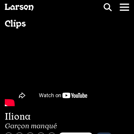
Recevoir Larsen
Fil d’ariane
Clips
Iliona
Garçon manqué