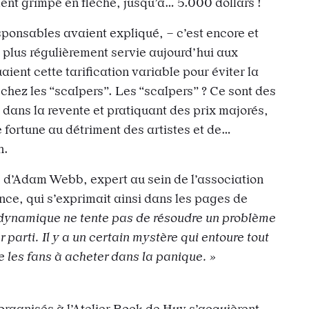
nt grimpé en flèche, jusqu’à… 5.000 dollars !
esponsables avaient expliqué, – c’est encore et
la plus régulièrement servie aujourd’hui aux
uaient cette tarification variable pour éviter la
chez les “scalpers”. Les “scalpers” ? Ce sont des
dans la revente et pratiquant des prix majorés,
e fortune au détriment des artistes et de…
n.
is d’Adam Webb, expert au sein de l’association
nce, qui s’exprimait ainsi dans les pages de
n dynamique ne tente pas de résoudre un problème
 parti. Il y a un certain mystère qui entoure tout
 les fans à acheter dans la panique. »
organisés à l’Atelier Rock de Huy s’acquièrent