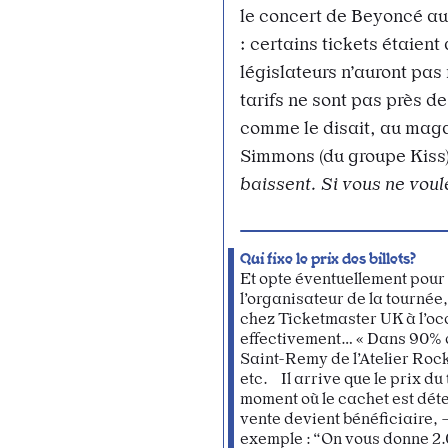
le concert de Beyoncé a
: certains tickets étaient
législateurs n’auront pas
tarifs ne sont pas près de
comme le disait, au maga
Simmons (du groupe Kiss)
baissent. Si vous ne voule
Qui fixe le prix des billets?
Et opte éventuellement pour 
l’organisateur de la tournée,
chez Ticketmaster UK à l’oc
effectivement… « Dans 90% d
Saint-Remy de l’Atelier Rock
etc. Il arrive que le prix du
moment où le cachet est dét
vente devient bénéficiaire, –
exemple : “On vous donne 2.0