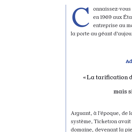
C
onnaissez-vous l
en 1969 aux État
entreprise au mo
la porte au géant d’aujou
A
La tarification
mais s
Arguant, à l’époque, de la
système, Ticketron avait
domaine, devenant la pierr