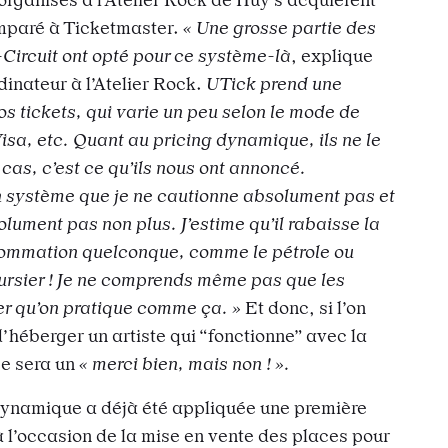
omparé à Ticketmaster.
« Une grosse partie des
Circuit ont opté pour ce système-là
, explique
inateur à l’Atelier Rock.
UTick prend une
s tickets, qui varie un peu selon le mode de
sa, etc. Quant au pricing dynamique, ils ne le
 cas, c’est ce qu’ils nous ont annoncé.
n système que je ne cautionne absolument pas et
ument pas non plus. J’estime qu’il rabaisse la
sommation quelconque, comme le pétrole ou
oursier ! Je ne comprends même pas que les
r qu’on pratique comme ça. »
Et donc, si l’on
d’héberger un artiste qui “fonctionne” avec la
ce sera un
« merci bien, mais non ! ».
n dynamique a déjà été appliquée une première
 à l’occasion de la mise en vente des places pour