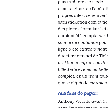
plus tard, grosso modo, –
commerciaux de l’opérati
propres ailes, se réinven
sites (
ticketron.com
et
ti
des places “premium” et 
auraient été complets.
« 
source de confiance pour
ligne a été extraordinaire
directeur général de Tic
ni si beaucoup se souvien
billetterie événementielle
complet, en utilisant tou
que le dépôt de marques 
Aux fans de payer!
Anthony Vicente avait év
cette “renaissance”. Mais