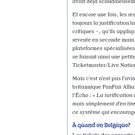
avait déjà scandaleuseme
Et encore une fois, les r
toujours la justification 
critiques –, qu’ils appliq
revente en seconde main 
plateformes spécialisées 
se faisant ainsi une petit
Ticketmaster/Live Natio
Mais c’est n’est pas l’av
britannique FanFair Allia
l’Écho :
« La tarificatio
mais simplement d’en tirer
ce système qui encourage
À quand en Belgique?
Les tickets des concerts 