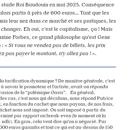
u stade Roi Baudouin en mai 2023. Conséquence
 alors partis à près de 600 euros… Tant que les
 mis leur nez dans ce marché et ses pratiques, les
 changer. Eh oui, c’est le capitalisme, ça ! Mais
zine Forbes, ce grand philosophe qu’est Gene
 :
« Si vous ne vendez pas de billets, les prix
z pas payer le montant, n’y allez pas ! »
.
la tarification dynamique ? De manière générale, c’est
 à savoir le promoteur et l’artiste, avait-on répondu
casion de la “polémique Oasis”. En général,
es cas, c’est nous qui décidons, nous répond Patrice
, en fonction du cachet que nous payons, de nos frais,
 ticket nous soit imposé. Ou soit imposé à partir du
erminé par rapport au break-even (le moment où la
 ndlr). En gros, cela veut dire qu’on a négocié. Par
00 euros garantis et tout ce qui est au-dessus de 150