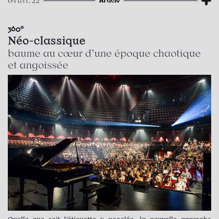
04 avr. 22
360°
Néo-classique
baume au cœur d’une époque chaotique
et angoissée