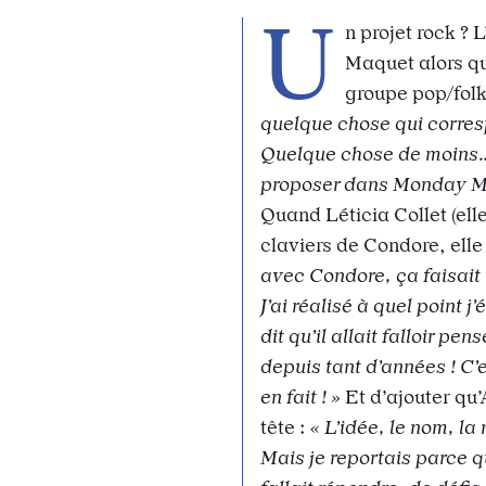
U
n projet rock ? 
Maquet alors qu
groupe pop/folk
quelque chose qui corresp
Quelque chose de moins… 
proposer dans Monday M
Quand Léticia Collet (ell
claviers de Condore, elle
avec Condore, ça faisait 
J’ai réalisé à quel point j
dit qu’il allait falloir pe
depuis tant d’années ! C’
en fait ! »
Et d’ajouter qu’
tête :
« L’idée, le nom, la
Mais je reportais parce q