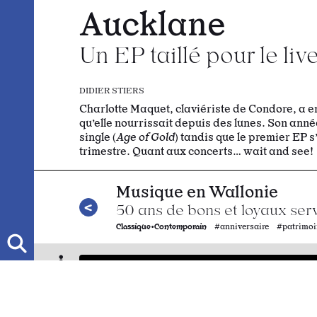
Aucklane
Un EP taillé pour le liv
DIDIER STIERS
Charlotte Maquet, claviériste de Condore, a en
qu’elle nourrissait depuis des lunes. Son an
single (
Age of Gold
) tandis que le premier EP 
trimestre. Quant aux concerts… wait and see!
​​​​Musique en Wallonie
50 ans de bons et loyaux ser
Classique•Contemporain
#anniversaire #patrimoi
Aucklane
Gamblers