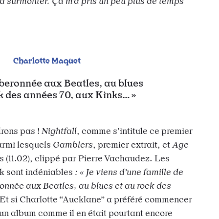
s à surmonter. Ça m’a pris un peu plus de temps
Charlotte Maquet
biberonnée aux Beatles, au blues
ck des années 70, aux Kinks…
drons pas !
Nightfall
, comme s’intitule ce premier
armi lesquels
Gamblers
, premier extrait, et
Age
ais (11.02), clippé par Pierre Vachaudez. Les
ck sont indéniables
: « Je viens d’une famille de
ronnée aux Beatles, au blues et au rock des
Et si Charlotte “Aucklane” a préféré commencer
 un album comme il en était pourtant encore