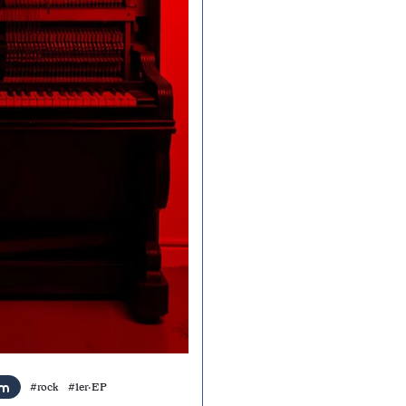
#rock #1er·EP