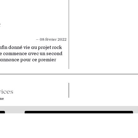
e
— 08 février 2022
fin donné vie au projet rock
née commence avec un second
s’annonce pour ce premier
vices
ne
Condore (feat. Friday Frida)
This Night