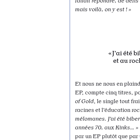
fallait répondre, de défi
mais voilà, on y est ! »
J’ai été 
et au ro
Et nous ne nous en plain
EP, compte cinq titres, p
of Gold
, le single tout fr
racines et l’éducation ro
mélomanes. J’ai été bibe
années 70, aux Kinks… »
par un EP plutôt que par