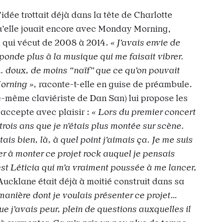
L’idée trottait déjà dans la tête de Charlotte
’elle jouait encore avec Monday Morning,
 qui vécut de 2008 à 2014.
« J’avais envie de
onde plus à la musique qui me faisait vibrer.
doux, de moins “naïf” que ce qu’on pouvait
orning »,
raconte-t-elle en guise de préambule.
e-même claviériste de Dan San) lui propose les
 accepte avec plaisir :
« Lors du premier concert
trois ans que je n’étais plus montée sur scène.
’étais bien, là, à quel point j’aimais ça. Je me suis
nser à monter ce projet rock auquel je pensais
est Léticia qui m’a vraiment poussée à me lancer,
Aucklane était déjà à moitié construit dans sa
 manière dont je voulais présenter ce projet…
ue j’avais peur, plein de questions auxquelles il