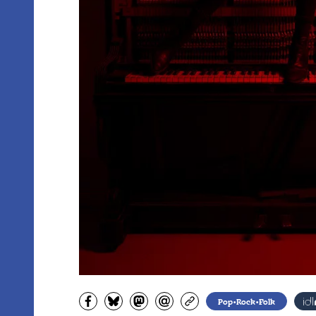
Partagez sur Facebook
Partager sur Bluesky
Partager sur Mastodon
Partagez par e-mail
Copiez l’url
Pop•Rock•Folk