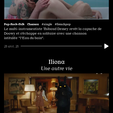
Pop•Rock•Folk
Chanson
#single #frenchpop
Le multi-instrumentiste Thibaud Demey revêt la capuche de
Doowy et s'échappe en solitaire avec une chanson
intitulée "l'Eau du bain".
21 avr. 21
Iliona
Une autre vie