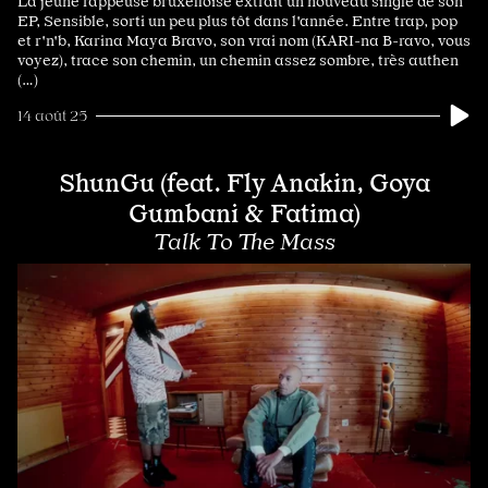
La jeune rappeuse bruxelloise extrait un nouveau single de son
EP, Sensible, sorti un peu plus tôt dans l'année. Entre trap, pop
et r'n'b, Karina Maya Bravo, son vrai nom (KARI-na B-ravo, vous
voyez), trace son chemin, un chemin assez sombre, très authen
(…)
14 août 25
ShunGu (feat. Fly Anakin, Goya
Gumbani & Fatima)
Talk To The Mass