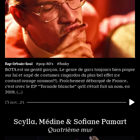
Rap•Urbain•Soul
#pop·80's #funky
BOTA est un gentil garçon. Le genre de gars toujours bien propre
sur lui et sapé de costumes ringardos du plus bel effet (ce
costard orange saumon?!). Fraîchement débarqué de France,
c'est avec le EP "Tornade blanche" qu'il s'était fait un nom, en
2019, (…)
13 nov. 24
Scylla, Médine & Sofiane Pamart
Quatrième mur