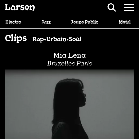
Recevoir Larsen
Jazz
Jeune Public
Metal
Musique de fi
Clips
Rap•Urbain•Soul
Mia Lena
Bruxelles Paris