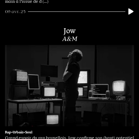
main à l'issue de d (…)
09 avr. 25
Jow
A&M
Rap•Urbain•Soul
Grand espoir du rap bruxellois, Jow confirme son (haut) potentiel