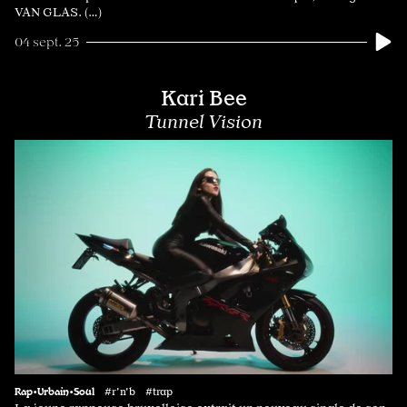
VAN GLAS. (…)
04 sept. 25
Kari Bee
Tunnel Vision
Rap•Urbain•Soul
#r'n'b #trap