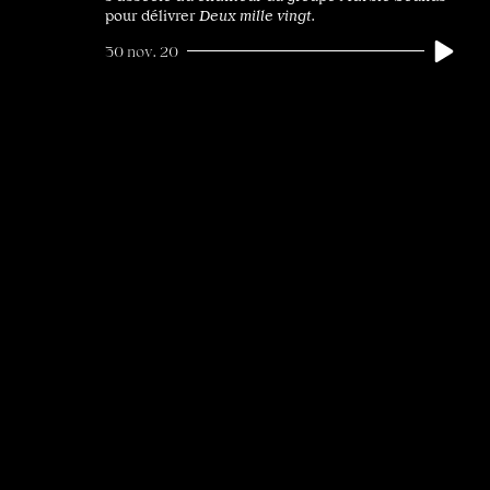
pour délivrer
Deux mille vingt
.
30 nov. 20