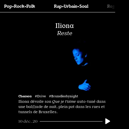
op•Rock•Folk
Rap•Urbain•Soul
Reggae•Ska•
Iliona
Reste
Chanson
#Drive #Bruxellesbynight
Iliona dévoile son
Que je t'aime
auto-tuné dans
une bal(l)ade de nuit, plein pot dans les rues et
tunnels de Bruxelles.
10 déc. 20