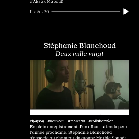
d'Aksak Maboul!
11 déc. 20
Stéphanie Blanchoud
Deux mille vingt
Chanson
#nouveau #morceau #collaboration
En plein enregistrement d’un album attendu pour
l’année prochaine, Stéphanie Blanchoud
s’associe au chanteur du groupe Marble Sounds