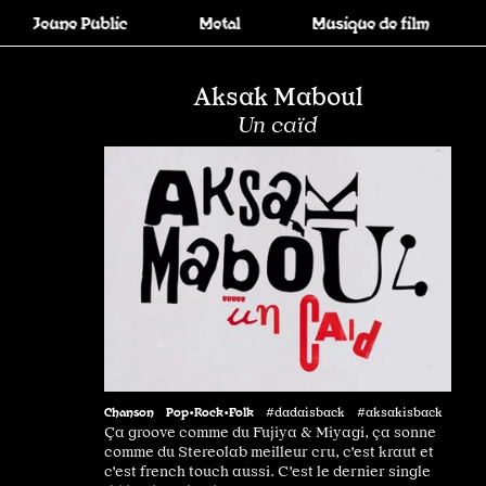
Jeune Public
Metal
Musique de film
P
Aksak Maboul
Un caïd
Chanson
Pop•Rock•Folk
#dadaisback #aksakisback
Ça groove comme du Fujiya & Miyagi, ça sonne
comme du Stereolab meilleur cru, c'est kraut et
c'est french touch aussi. C'est le dernier single