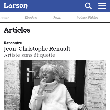
Recevoir Larsen
Electro
Jazz
Jeune Public
Metal
Articles
Rencontre
Jean-Christophe Renault
Artiste sans étiquette