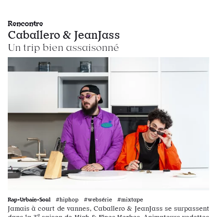
Rencontre
Caballero & JeanJass
Un trip bien assaisonné
Rap•Urbain•Soul
#hiphop #websérie #mixtape
Jamais à court de vannes, Caballero & JeanJass se surpassent
e
dans la 3
saison de
High & Fines Herbes.
Animateurs vedettes